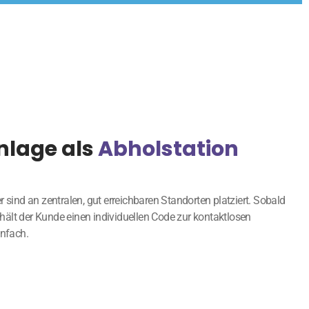
nlage als
Abholstation
r sind an zentralen, gut erreichbaren Standorten platziert. Sobald
erhält der Kunde einen individuellen Code zur kontaktlosen
infach.