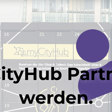
ityHub Part
werden.