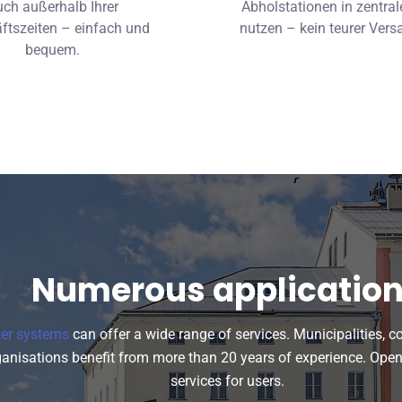
uch außerhalb Ihrer
Abholstationen in zentra
ftszeiten – einfach und
nutzen – kein teurer Vers
bequem.
Numerous applicatio
ker systems
can offer a wide range of services. Municipalities, 
ganisations benefit from more than 20 years of experience. Ope
services for users.