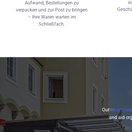
a
Aufwand, Bestellungen zu
Geschä
verpacken und zur Post zu bringen
– Ihre Waren warten im
Schließfach.
Our
smart loc
and aid or